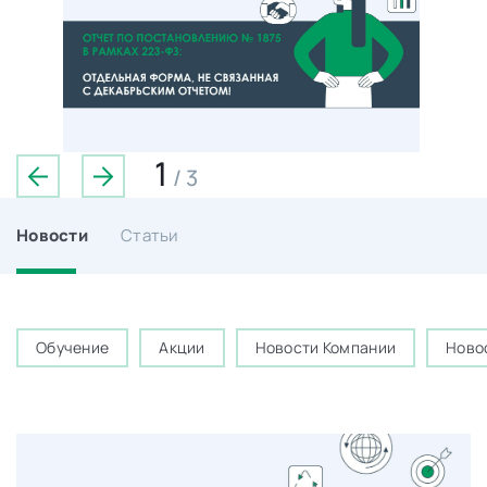
1
/
3
Новости
Статьи
Обучение
Акции
Новости Компании
Ново